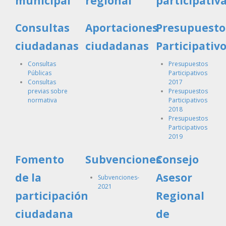
municipal
regional
participativ
Consultas
Aportaciones
Presupuesto
ciudadanas
ciudadanas
Participativ
Consultas
Presupuestos
Públicas
Participativos
Consultas
2017
previas sobre
Presupuestos
normativa
Participativos
2018
Presupuestos
Participativos
2019
Fomento
Subvenciones
Consejo
de la
Asesor
Subvenciones-
2021
participación
Regional
ciudadana
de