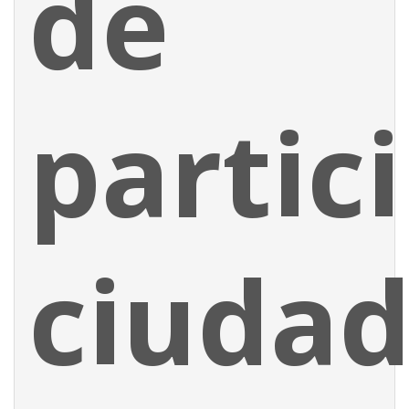
de
partic
ciuda