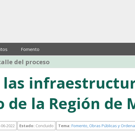
itos
Fomento
talle del proceso
 las infraestructu
o de la Región de 
-06-2022
Estado:
Concluido
Tema:
Fomento, Obras Públicas y Ordenac