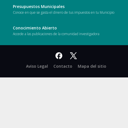
Presupuestos Municipales
Conoce en que se gasta el dinero de tus impuestos en tu Municipio
Conocimiento Abierto
Accede a las publicaciones de la comunidad investigadora
Facebook
X
Aviso Legal
Contacto
Mapa del sitio
-
Twitter