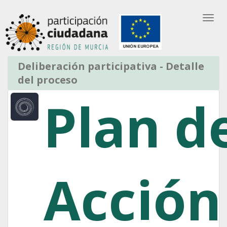
Bus
Saltar al contenido
Partic
Entrar
Deliberación participativa - Detalle
del proceso
Plan d
Acción