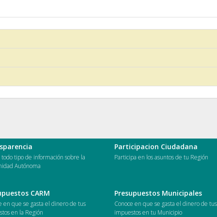
sparencia
Participacion Ciudadana
todo tipo de información sobre la
Participa en los asuntos de tu Región
idad Autónoma
upuestos CARM
Presupuestos Municipales
 en que se gasta el dinero de tus
Conoce en que se gasta el dinero de tu
tos en la Región
impuestos en tu Municipio