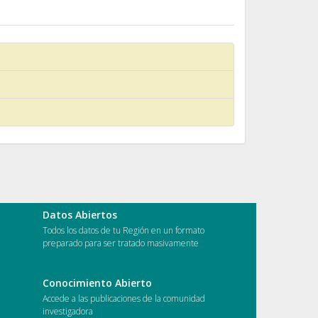
Datos Abiertos
Todos los datos de tu Región en un formato
preparado para ser tratado masivamente
Conocimiento Abierto
s
Accede a las publicaciones de la comunidad
investigadora