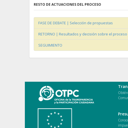
RESTO DE ACTUACIONES DEL PROCESO
FASE DE DEBATE | Selección de propuestas
RETORNO | Resultados y decisión sobre el proceso
SEGUIMIENTO
Tran
Obtén 
Comun
Pres
Conoce
impues