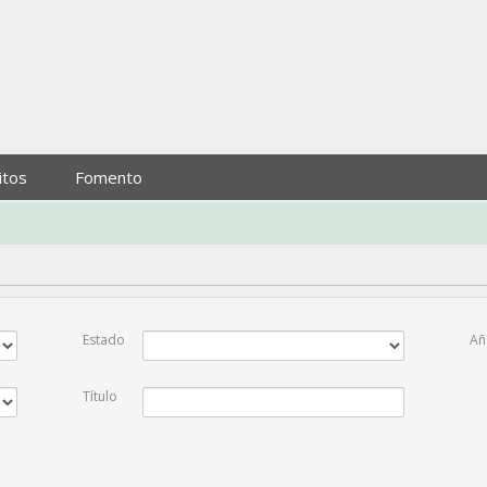
itos
Fomento
Estado
Añ
Título