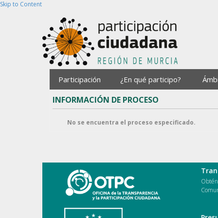
Skip to Content
Participación
¿En qué participo?
Ámb
INFORMACIÓN DE PROCESO
No se encuentra el proceso especificado.
Tran
Obtén 
Comun
Pres