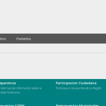
itos
Fomento
sparencia
Participacion Ciudadana
todo tipo de información sobre la
Participa en los asuntos de tu Región
idad Autónoma
upuestos CARM
Presupuestos Municipales