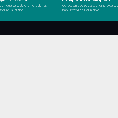
 en que se gasta el dinero de tus
Conoce en que se gasta el dinero de tu
tos en la Región
impuestos en tu Municipio