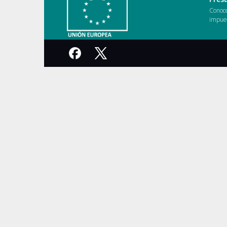
Conoce
impues
Facebook
X
-
Twitter