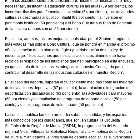
Entre las acciones culturales consideradas “totalmente necesarias” o “muy
necesarias”, destacan la educación cultural en las aulas (69 por ciento), los
incentivos fiscales para fomentar la inversión (64 por ciento), las actividades
culturales destinadas al público infantil (63 por ciento), la inversión en
patrimonio histórico (58 por ciento) y el Bono Cultural y el Plan de Fomento
de la Lectura (ambos con un 56 por ciento).
En cultura, además, las tres mejoras impulsadas por el Gobierno regional
más votadas han sido el Bono Cultural, que se pondrá en marcha el próximo
año, la creación de un plan estratégico y la elaboración de una ley de
mecenazgo. “Tres acciones que nos satisface especialmente que hayan
recibido el respaldo de los murcianos que han participado en esta encuesta,
ya que se trata de tres líneas estratégicas de nuestra Consejería para
contribuir al desarrollo de las industrias culturales en nuestra Región”.
En el caso del deporte, superan el 50 por ciento medidas como las mejoras
de instalaciones deportivas (67 por ciento), la adaptación e integración de
deportistas con discapacidad (63 por ciento), las actividades para mayores
(60 por ciento) y la ampliación del programa de deporte escolar (58 por
ciento) y de los programas de voluntariado (50 por ciento).
La consulta pública también pretendía saber las medidas y los espacios
más conocidos por los ciudadanos, que son, en cultura, la Orquesta
Sinfónica de la Región de Murcia (OSRM), la programación del Auditorio
regional Víctor Villegas, la Biblioteca Regional y la Filmoteca de la Región
de Murcia. Y en deporte, el programa de deporte escolar, las subvenciones