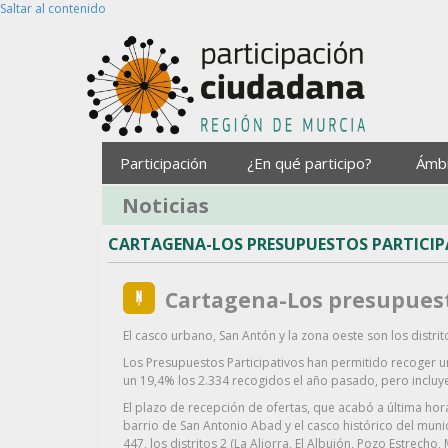
Saltar al contenido
Participación
¿En qué participo?
Ámb
Noticias
CARTAGENA-LOS PRESUPUESTOS PARTICIP
Cartagena-Los presupuest
El casco urbano, San Antón y la zona oeste son los distri
Los Presupuestos Participativos han permitido recoger un
un 19,4% los 2.334 recogidos el año pasado, pero incluy
El plazo de recepción de ofertas, que acabó a última hora 
barrio de San Antonio Abad y el casco histórico del muni
447, los distritos 2 (La Aljorra, El Albujón, Pozo Estrecho