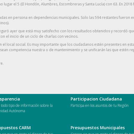
timo lugar el 5 (El Hondón, Alumbres, Escombreras y Santa Lucía) con 63. En 2018
tadas en persona en dependencias municipales. Solo las 594 restantes fueron
inos).
seguró ayer que está muy satisfecho con los resultados obtenidos y recordó que
el inicio de un ciclo de charlas con vecinos.
n el local social. Es muy importante que los ciudadanos estén presentes en es
an competencia nuestra o de mantenimiento y se unificarán las que estén repe
re.
sparencia
Participacion Ciudadana
todo tipo de información sobre la
Participa en los asuntos de tu Región
idad Autónoma
upuestos CARM
Presupuestos Municipales