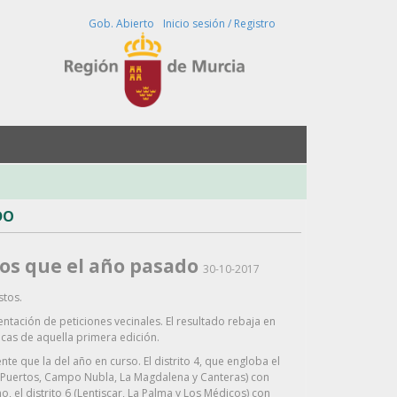
Buscar
Gob. Abierto
Inicio sesión / Registro
DO
os que el año pasado
30-10-2017
stos.
tación de peticiones vecinales. El resultado rebaja en
cas de aquella primera edición.
te que la del año en curso. El distrito 4, que engloba el
Los Puertos, Campo Nubla, La Magdalena y Canteras) con
no, el distrito 6 (Lentiscar, La Palma y Los Médicos) con