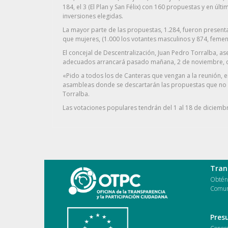
184, el 3 (El Plan y San Félix) con 160 propuestas y en úl
inversiones elegidas.
La mayor parte de las propuestas, 1.284, fueron presen
que mujeres, (1.000 los votantes masculinos y 874, femen
El concejal de Descentralización, Juan Pedro Torralba, a
adecuados arrancará pasado mañana, 2 de noviembre, con 
«Pido a todos los de Canteras que vengan a la reunión, e
asambleas donde se descartarán las propuestas que no se
Torralba.
Las votaciones populares tendrán del 1 al 18 de diciemb
Tran
Obtén 
Comun
Pres