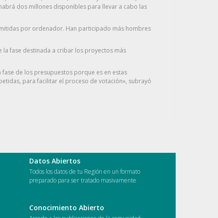
 habrá dos millones disponibles para llevar a cabo las
 emitidas por ordenador. Han participado más hombres
 la fase destinada a cribar los proyectos más
ta fase de los presupuestos porque es en estas
tidas, para facilitar el proceso de votación», subrayó
Datos Abiertos
Todos los datos de tu Región en un formato
preparado para ser tratado masivamente
Conocimiento Abierto