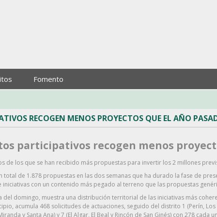
itos
Fomento
ATIVOS RECOGEN MENOS PROYECTOS QUE EL AÑO PASA
os participativos recogen menos proyect
tos de los que se han recibido más propuestas para invertir los 2 millones previ
 total de 1.878 propuestas en las dos semanas que ha durado la fase de presen
e iniciativas con un contenido más pegado al terreno que las propuestas genéri
del domingo, muestra una distribución territorial de las iniciativas más coheren
cipio, acumula 468 solicitudes de actuaciones, seguido del distrito 1 (Perín, 
, Miranda y Santa Ana) y 7 (El Algar, El Beal y Rincón de San Ginés) con 278 cada u