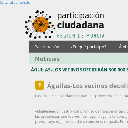
Saltar al contenido
Participación
¿En qué participo?
Ámb
Noticias
ÁGUILAS-LOS VECINOS DECIDIRÁN 300.000 
Águilas-Los vecinos decidi
Las propuestas ciudadanas para los proyectos a financia
«Manteniendo nuestro compromiso de transparencia y par
las propuestas que los vecinos hagan llegar a la Concej
prensa cuyo objetivo era dar a conocer la campaña Presu