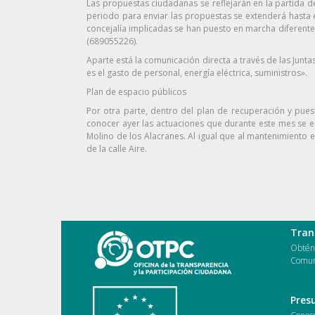
Las propuestas ciudadanas se reflejarán en la partida d
periodo para enviar las propuestas se extenderá hasta e
concejalía implicadas se han puesto en marcha diferent
(689055226).
Aparte está la comunicación directa a través de las Junt
es el gasto de personal, energía eléctrica, suministros».
Plan de espacio públicos
Por otra parte, dentro del plan de recuperación y puest
conocer ayer las actuaciones que durante este mes se est
Molino de los Alacranes. Al igual que al mantenimiento 
de la calle Aire.
Tran
Obtén 
Comun
Pres