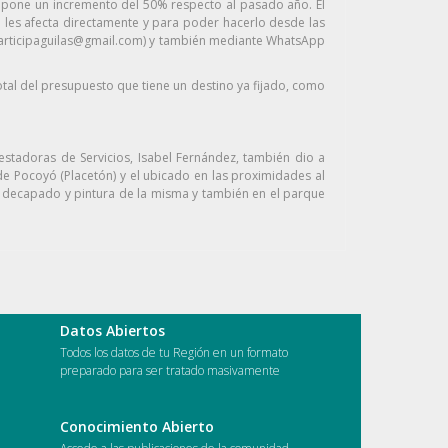
 supone un incremento del 50% respecto al pasado año. El
e les afecta directamente y para poder hacerlo desde las
(participaguilas@gmail.com) y también mediante WhatsApp
otal del presupuesto que tiene un destino ya fijado, como
restadoras de Servicios, Isabel Fernández, también dio a
 de Pocoyó (Placetón) y el ubicado en las proximidades al
el decapado y pintura de la misma y también en el parque
Datos Abiertos
Todos los datos de tu Región en un formato
preparado para ser tratado masivamente
Conocimiento Abierto