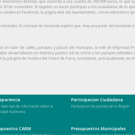
e inversiones directas, que asciende a una cuantía de 300.000 euros, lo que
l 30 de noviembre. El objetivo es hacer partícipes a los ciudadanos de lo qu
es canales en Facebook, la página web del Ayuntamiento, correo electrónico 
as Vecinales. El concejal de Hacienda explicó que «hay una parte del montante t
a en valor de calles, parques y plazas del municipio, la edil de Empresas P
án desarrollando en distintos puntos. Así se refirió a los parques infantiles
en la pérgola de madera del Paseo de Parra, consistente, principalmente, en 
sparencia
Participacion Ciudadana
todo tipo de información sobre la
Participa en los asuntos de tu Región
idad Autónoma
upuestos CARM
Presupuestos Municipales