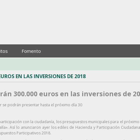
itos
Fomento
EUROS EN LAS INVERSIONES DE 2018
rán 300.000 euros en las inversiones de 2
r se podrán presentar hasta el próximo día 30
ticipación con la ciudadanía, los presupuestos municipales para el próximo 
alía». Así lo anunciaron ayer los ediles de Hacienda y Participación Ciudad
puestos Participativos 2018.