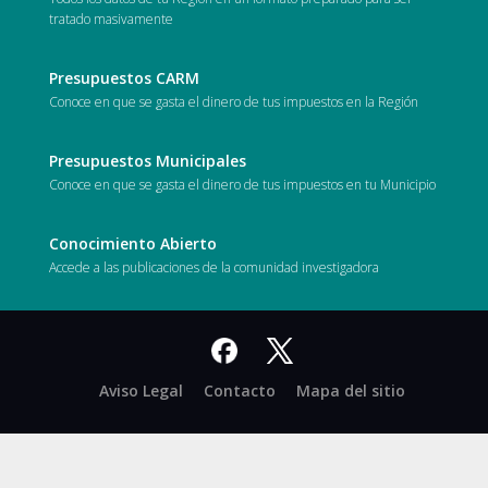
tratado masivamente
Presupuestos CARM
Conoce en que se gasta el dinero de tus impuestos en la Región
Presupuestos Municipales
Conoce en que se gasta el dinero de tus impuestos en tu Municipio
Conocimiento Abierto
Accede a las publicaciones de la comunidad investigadora
Facebook
X
Aviso Legal
Contacto
Mapa del sitio
-
Twitter