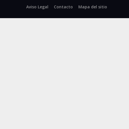
Facebook
X
Aviso Legal
Contacto
Mapa del sitio
-
Twitter