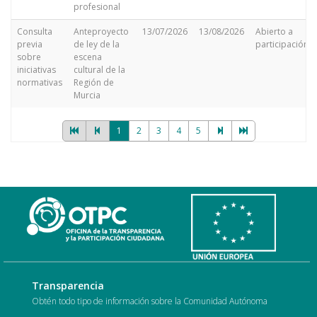
profesional
Consulta
Anteproyecto
13/07/2026
13/08/2026
Abierto a
previa
de ley de la
participación
sobre
escena
iniciativas
cultural de la
normativas
Región de
Murcia
1
2
3
4
5
Transparencia
Obtén todo tipo de información sobre la Comunidad Autónoma