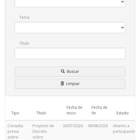
Tema
Título
Buscar
Limpiar
Fecha de
Fecha de
Tipo
Título
inicio
fin
Estado
Consulta
Proyecto de
30/07/2026
09/08/2026
Abierto a
previa
Decreto
participación
sobre
sobre