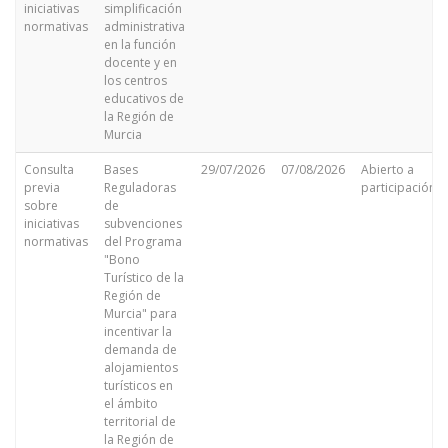
iniciativas
simplificación
normativas
administrativa
en la función
docente y en
los centros
educativos de
la Región de
Murcia
Consulta
Bases
29/07/2026
07/08/2026
Abierto a
previa
Reguladoras
participación
sobre
de
iniciativas
subvenciones
normativas
del Programa
"Bono
Turístico de la
Región de
Murcia" para
incentivar la
demanda de
alojamientos
turísticos en
el ámbito
territorial de
la Región de