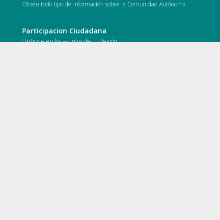
Obtén todo tipo de información sobre la Comunidad Autónoma
Participacion Ciudadana
Participa en los asuntos de tu Región
Datos Abiertos
Todos los datos de tu Región en un formato preparado para ser
tratado masivamente
Presupuestos CARM
Conoce en que se gasta el dinero de tus impuestos en la Región
Presupuestos Municipales
Conoce en que se gasta el dinero de tus impuestos en tu Municipio
Conocimiento Abierto
Accede a las publicaciones de la comunidad investigadora