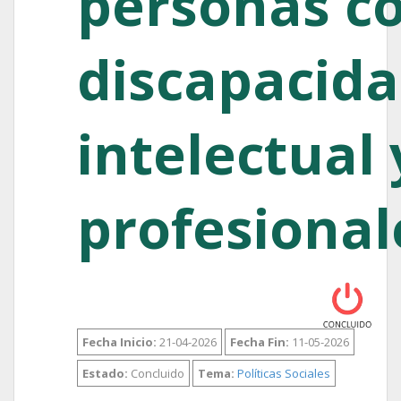
personas c
discapacid
intelectual 
profesional
Fecha Inicio:
21-04-2026
Fecha Fin:
11-05-2026
Estado:
Concluido
Tema:
Políticas Sociales