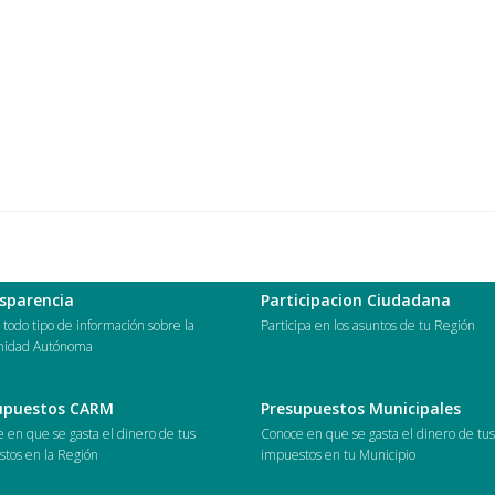
sparencia
Participacion Ciudadana
todo tipo de información sobre la
Participa en los asuntos de tu Región
idad Autónoma
upuestos CARM
Presupuestos Municipales
 en que se gasta el dinero de tus
Conoce en que se gasta el dinero de tu
tos en la Región
impuestos en tu Municipio