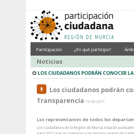
Saltar al contenido
Participación
¿En qué participo?
Ámb
Noticias
LOS CIUDADANOS PODRÁN CONOCER LA E
Los ciudadanos podrán cono
Transparencia
15-03-2017
Los representantes de todos los departam
Los ciudadanos de la Región de Murcia estarán puntualm
para 2017 que se sujetaron a un proceso previo de parti