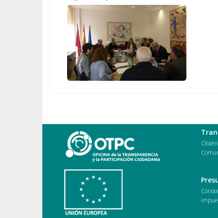
Tran
Obtén 
Comun
Pres
Conoce
impues