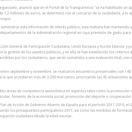
leguezuelo, anunció que en el Portal de la Transparencia "se ha habilitado un 
de 7,2 millones de euros, se determinó con el concurso de la ciudadanía, a lo q
icipio.
 suministrar esta información de interés público, esta mañana han mantenido u
 departamentos de la Administración regional en cuya previsión de gasto para 
cción General de Participación Ciudadana, Unión Europea y Acción Exterior y 
n la gestión de los asuntos públicos, y en ella se han establecido los criterio
 decididas por los ciudadanos, que serán sometidas a una evaluación final, con
ntre septiembre y noviembre, se realizaron encuentros presenciales con 148 
a la que accedieron más de 3.200 murcianos, priorizando las 45 actuaciones q
diez áreas de competencia autonómica en aspectos tales como la promoción de la
escolar, fomento de la economía social, promoción del deporte o cooperación d
I Plan de Acción de Gobierno Abierto de España para el período 2017-2019, el
esto los presupuestos participativos 2017, así como las medidas de formación
articipación ciudadana desde la edad escolar.