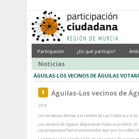
Saltar al contenido
Participación
¿En qué participo?
Ámb
Noticias
ÁGUILAS-LOS VECINOS DE ÁGUILAS VOTAR
Águilas-Los vecinos de Ág
2018
Las iniciativas afectan a la rambla de Las Culebras y a l
Los vecinos de Águilas dispondrán hasta el próximo 30 
Las propuestas fueron presentadas ayer por los ediles 
La primera es la construcción de una rampa de acceso en