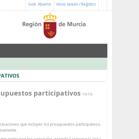
Buscar
Gob. Abierto
Inicio sesión / Registro
PATIVOS
supuestos participativos
19-10-
tuaciones que incluyen los presupuestos participativos.
tivamente.
ún explicaron los concejales, permitirá conectar la zona