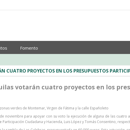
itos
Fomento
ÁN CUATRO PROYECTOS EN LOS PRESUPUESTOS PARTICI
uilas votarán cuatro proyectos en los pre
as zonas verdes de Montemar, Virgen de Fátima y la calle Españoleto
de noviembre para apoyar con su voto la ejecución de alguna de las cuatro ac
de Participación Ciudadana y Hacienda, Luis López y Tomás Consentino, respec
 la rambla de Las Culebras, presupuestada en 60.000 euros. Esta actuación, seg