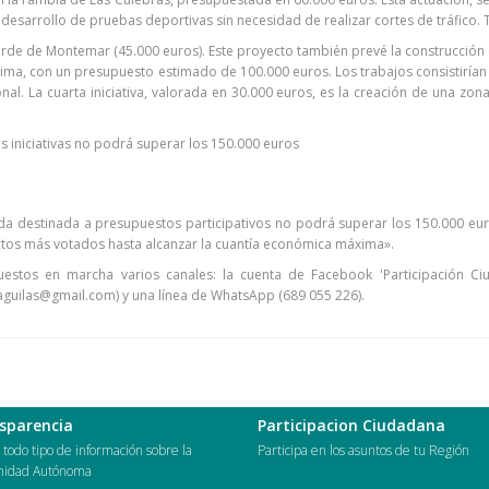
 desarrollo de pruebas deportivas sin necesidad de realizar cortes de tráfico. 
rde de Montemar (45.000 euros). Este proyecto también prevé la construcción d
átima, con un presupuesto estimado de 100.000 euros. Los trabajos consistirían
onal. La cuarta iniciativa, valorada en 30.000 euros, es la creación de una zon
s iniciativas no podrá superar los 150.000 euros
a destinada a presupuestos participativos no podrá superar los 150.000 euro
ectos más votados hasta alcanzar la cuantía económica máxima».
estos en marcha varios canales: la cuenta de Facebook 'Participación Ciu
paguilas@gmail.com) y una línea de WhatsApp (689 055 226).
sparencia
Participacion Ciudadana
todo tipo de información sobre la
Participa en los asuntos de tu Región
idad Autónoma