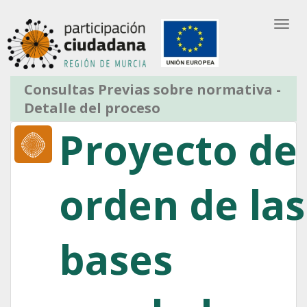
Bus
Saltar al contenido
Partic
Entrar
Registro de Usuario
Registro de Entidad
Consultas Previas sobre normativa -
Detalle del proceso
Proyecto de
orden de las
bases