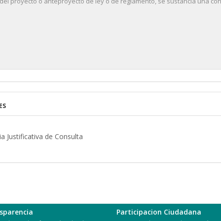
 del proyecto o anteproyecto de ley o de reglamento, se sustancia una cons
ES
 Justificativa de Consulta
sparencia
Participacion Ciudadana