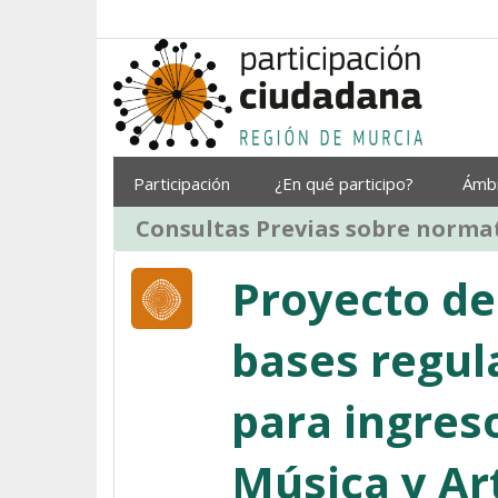
Saltar al contenido
Participación
¿En qué participo?
Ámb
Consultas Previas sobre normat
Proyecto de
bases regul
para ingres
Música y Ar