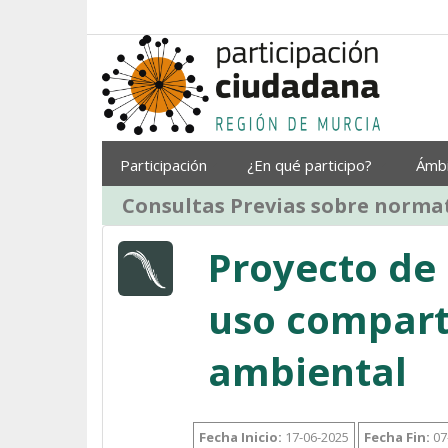
Saltar al contenido
Participación
¿En qué participo?
Ámb
Consultas Previas sobre normat
Proyecto de 
uso compart
ambiental
Fecha Inicio:
17-06-2025
Fecha Fin:
07