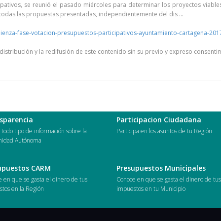
pativos, se reunió el pasado miércoles para determinar los proyectos viables
 todas las propuestas presentadas, independientemente del dis ...
mienza-fase-votacion-presupuestos-participativos-ayuntamiento-cartagena-20
istribución y la redifusión de este contenido sin su previo y expreso consenti
sparencia
Participacion Ciudadana
todo tipo de información sobre la
Participa en los asuntos de tu Región
idad Autónoma
upuestos CARM
Presupuestos Municipales
 en que se gasta el dinero de tus
Conoce en que se gasta el dinero de tu
tos en la Región
impuestos en tu Municipio