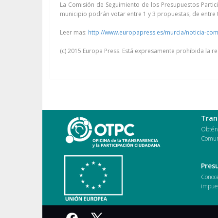
La Comisión de Seguimiento de los Presupuestos Partici
municipio podrán votar entre 1 y 3 propuestas, de entre
Leer mas:
http://www.europapress.es/murcia/noticia-co
(c) 2015 Europa Press. Está expresamente prohibida la red
Tran
Obtén 
Comun
Pres
Conoce
impues