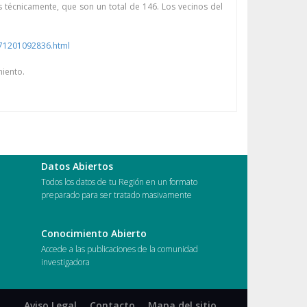
 técnicamente, que son un total de 146. Los vecinos del
171201092836.html
miento.
Datos Abiertos
Todos los datos de tu Región en un formato
preparado para ser tratado masivamente
Conocimiento Abierto
s
Accede a las publicaciones de la comunidad
investigadora
Aviso Legal
Contacto
Mapa del sitio