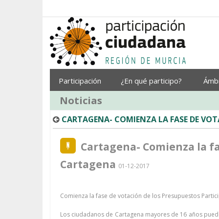
Saltar al contenido
Participación
¿En qué participo?
Ámb
Noticias
CARTAGENA- COMIENZA LA FASE DE VOT
Cartagena- Comienza la fa
Cartagena
01-12-2017
Comienza la fase de votación de los Presupuestos Partic
Los ciudadanos de Cartagena mayores de 16 años pueden 